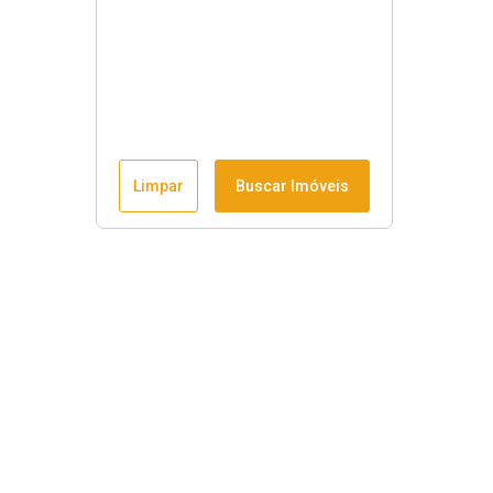
Limpar
Buscar Imóveis
Horário de funcionamento
Seg à sex
:
9h às 18h