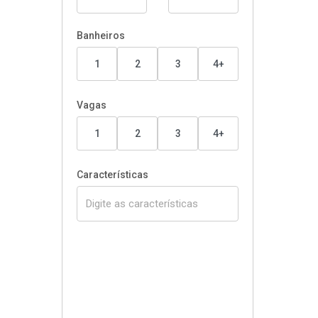
Banheiros
1
2
3
4+
Vagas
1
2
3
4+
Características