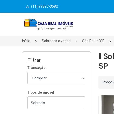
(11) 99897-3580
Página inicial
Início
Sobrados à venda
São Paulo/SP
1 So
Filtrar
SP
Transação
Ordenar
Tipos de imóvel