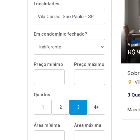
Localidades
Em condomínio fechado?
A parti
R$ 
Preço mínimo
Preço máximo
Sobr
Vil
Quartos
3 Qua
1
2
3
4+
Mais 
Área mínima
Área máxima