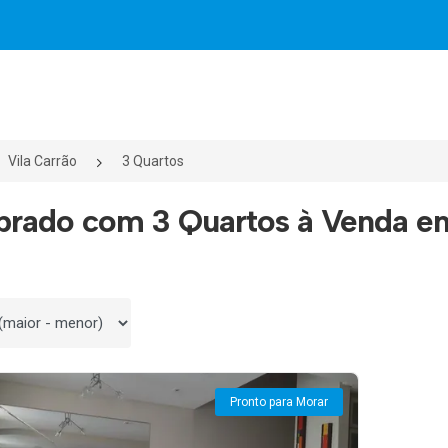
Vila Carrão
3 Quartos
brado com 3 Quartos à Venda em
 por
Pronto para Morar