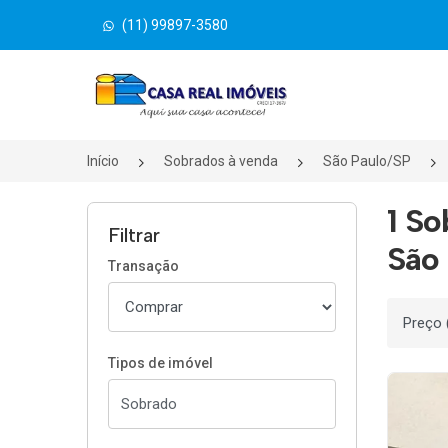
(11) 99897-3580
Página inicial
Início
Sobrados à venda
São Paulo/SP
1 So
Filtrar
São 
Transação
Ordenar
Tipos de imóvel