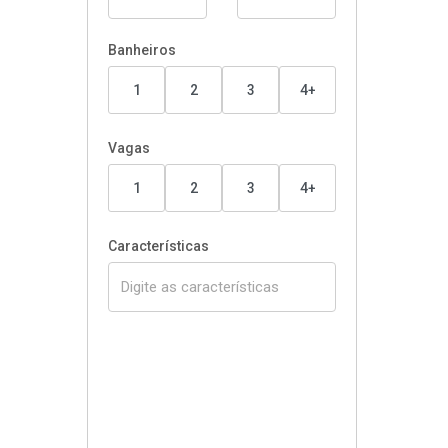
Banheiros
1
2
3
4+
Vagas
1
2
3
4+
Características