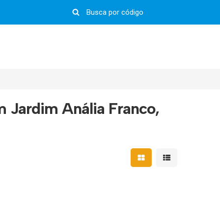
 Jardim Anália Franco,
Mostrar resultados em 
Mostrar resultad