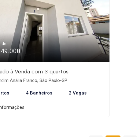
r de:
849.000
ado à Venda com 3 quartos
rdim Anália Franco, São Paulo-SP
rtos
4 Banheiros
2 Vagas
informações