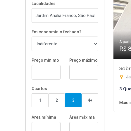
Localidades
Em condomínio fechado?
A parti
R$ 
Preço mínimo
Preço máximo
Sobr
Ja
Quartos
3 Qua
1
2
3
4+
Mais 
Área mínima
Área máxima