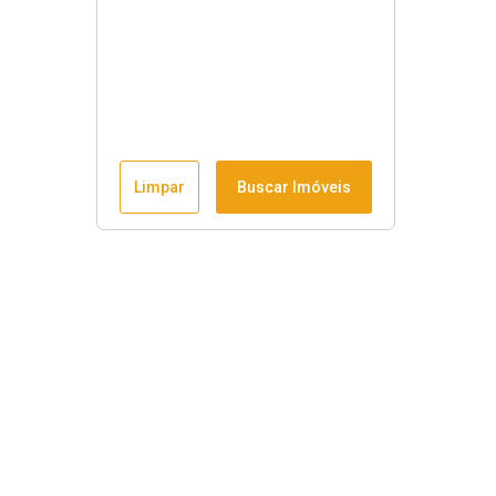
Limpar
Buscar Imóveis
Horário de funcionamento
Seg à sex
:
9h às 18h