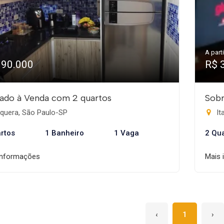
A parti
390.000
R$ 
ado à Venda com 2 quartos
Sobr
aquera, São Paulo-SP
It
rtos
1 Banheiro
1 Vaga
2 Qu
informações
Mais 
‹
1
›