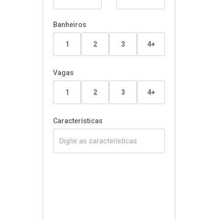
Banheiros
1
2
3
4+
Vagas
1
2
3
4+
Características