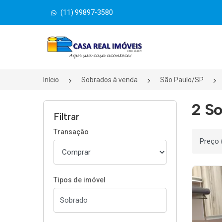
(11) 99897-3580
Página inicial
Início
Sobrados à venda
São Paulo/SP
2 So
Filtrar
Transação
Ordenar
Tipos de imóvel