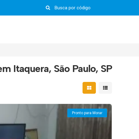
m Itaquera, São Paulo, SP
Mostrar resultados em 
Mostrar resultad
Pronto para Morar