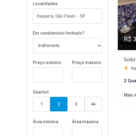
Localidades
Em condomínio fechado?
R$ 
Sobr
Preço mínimo
Preço máximo
It
2 Qua
Quartos
Mais 
1
2
3
4+
Área mínima
Área máxima