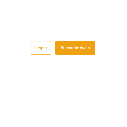
Limpar
Buscar Imóveis
Horário de funcionamento
Seg à sex
:
9h às 18h