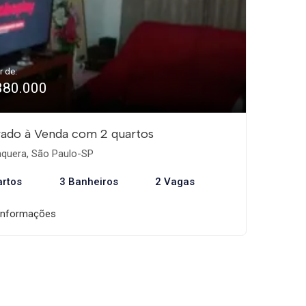
r de:
380.000
ado à Venda com 2 quartos
aquera, São Paulo-SP
artos
3 Banheiros
2 Vagas
informações