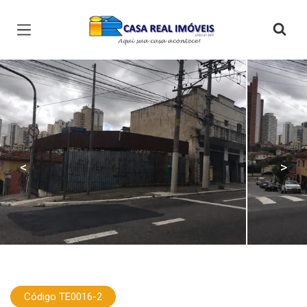
Página inicial
<
>
Código TE0016-2