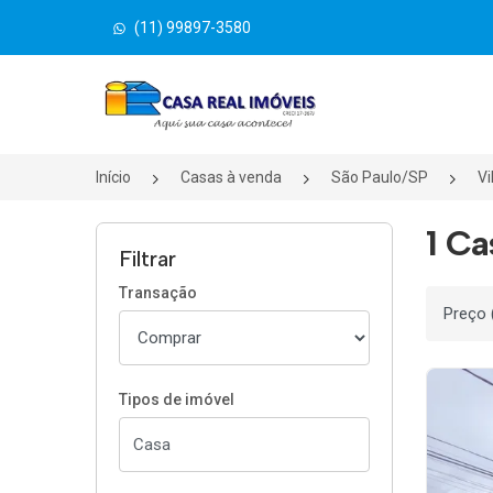
(11) 99897-3580
Página inicial
Início
Casas à venda
São Paulo/SP
Vi
1 Ca
Filtrar
Transação
Ordenar
Tipos de imóvel