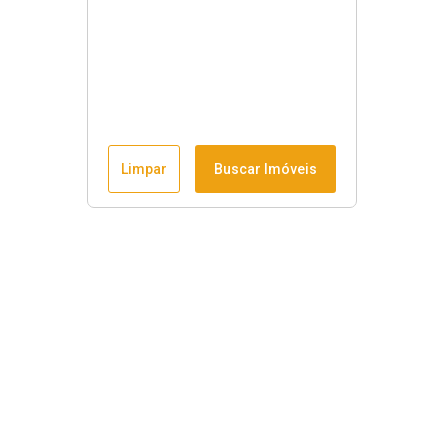
Limpar
Buscar Imóveis
Horário de funcionamento
Seg à sex
:
9h às 18h