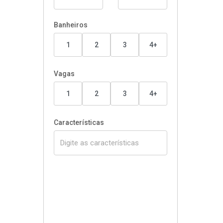
Banheiros
1
2
3
4+
Vagas
1
2
3
4+
Características