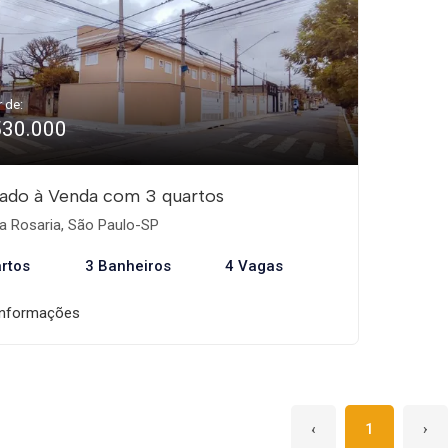
r de:
530.000
ado à Venda com 3 quartos
a Rosaria, São Paulo-SP
rtos
3 Banheiros
4 Vagas
informações
‹
1
›