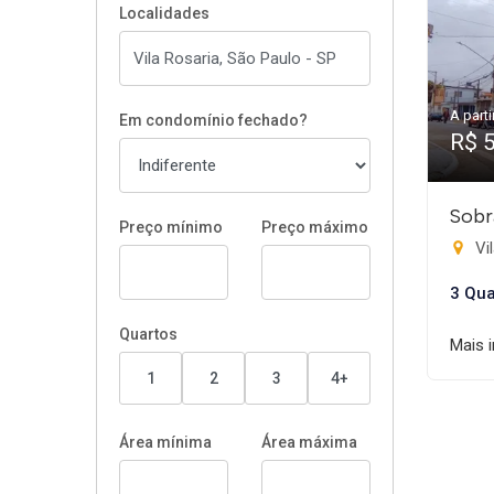
Localidades
A parti
Em condomínio fechado?
R$ 
Sobr
Preço mínimo
Preço máximo
Vil
3 Qua
Quartos
Mais 
1
2
3
4+
Área mínima
Área máxima