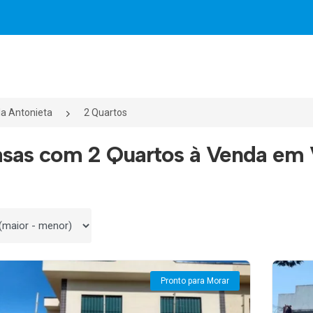
la Antonieta
2 Quartos
sas com 2 Quartos à Venda em V
 por
Pronto para Morar