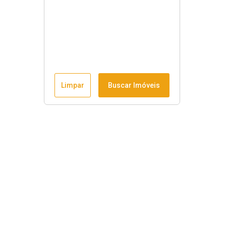
Limpar
Buscar Imóveis
Horário de funcionamento
Seg à sex
:
9h às 18h