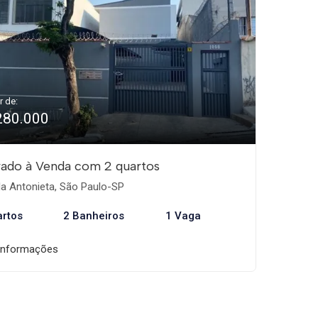
r de:
280.000
ado à Venda com 2 quartos
la Antonieta, São Paulo-SP
artos
2 Banheiros
1 Vaga
informações