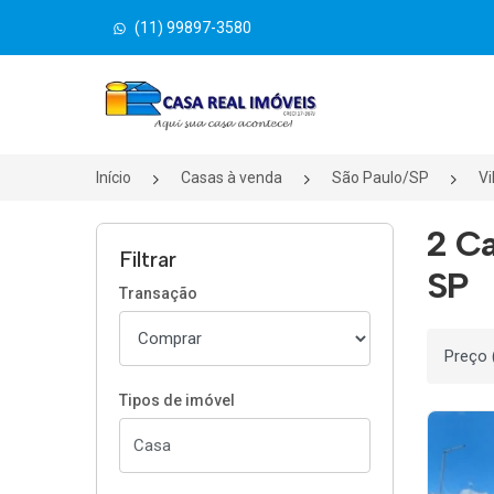
(11) 99897-3580
Página inicial
Início
Casas à venda
São Paulo/SP
Vi
2 Ca
Filtrar
SP
Transação
Ordenar
Tipos de imóvel