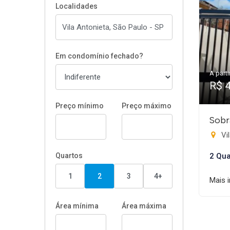
Localidades
Em condomínio fechado?
A parti
R$ 
Preço mínimo
Preço máximo
Sobr
Vil
Quartos
2 Qua
1
2
3
4+
Mais 
Área mínima
Área máxima