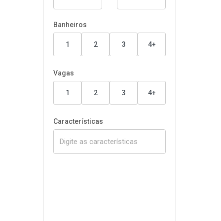
Banheiros
1
2
3
4+
Vagas
1
2
3
4+
Características