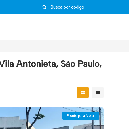
ila Antonieta, São Paulo,
Mostrar resultados em 
Mostrar resultad
Pronto para Morar