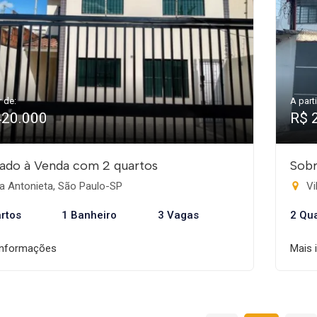
r de:
A parti
420.000
R$ 
ado à Venda com 2 quartos
Sobr
a Antonieta, São Paulo-SP
Vi
rtos
1 Banheiro
3 Vagas
2 Qu
informações
Mais 