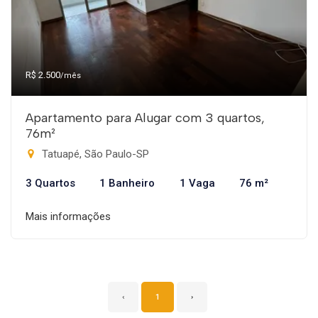
R$ 2.500
/mês
Apartamento para Alugar com 3 quartos,
76m²
Tatuapé, São Paulo-SP
3 Quartos
1 Banheiro
1 Vaga
76 m²
Mais informações
‹
1
›