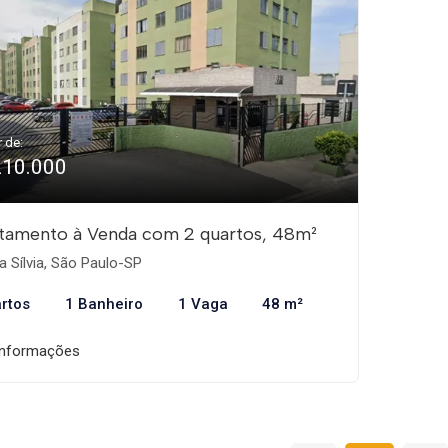
r de:
210.000
tamento à Venda com 2 quartos, 48m²
a Sílvia, São Paulo-SP
rtos
1 Banheiro
1 Vaga
48 m²
informações