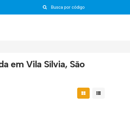
a em Vila Sílvia, São
Mostrar resultados em 
Mostrar resultad