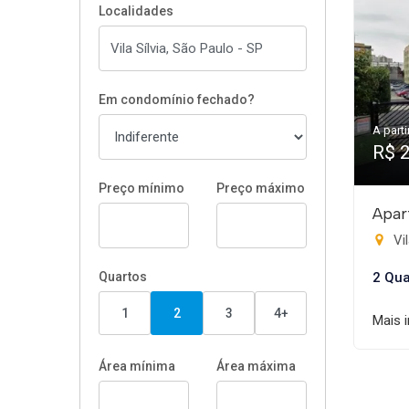
Localidades
Em condomínio fechado?
A parti
R$ 
Preço mínimo
Preço máximo
Apar
Vil
Quartos
2 Qua
1
2
3
4+
Mais 
Área mínima
Área máxima