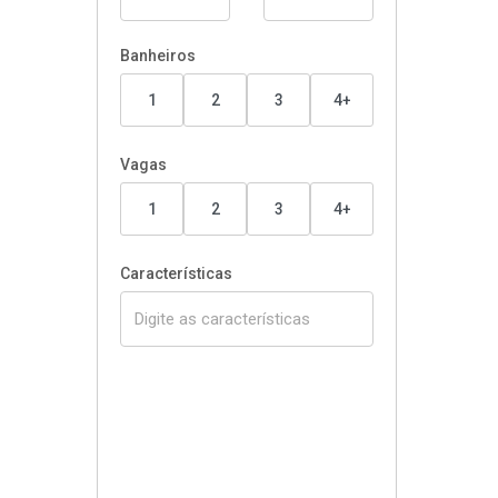
Banheiros
1
2
3
4+
Vagas
1
2
3
4+
Características