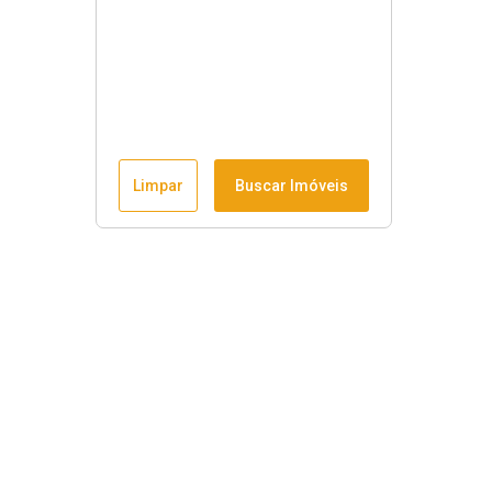
Limpar
Buscar Imóveis
Horário de funcionamento
Seg à sex
:
9h às 18h