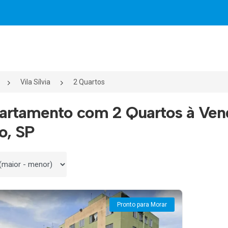
Vila Sílvia
2 Quartos
artamento com 2 Quartos à Vend
o, SP
 por
Pronto para Morar