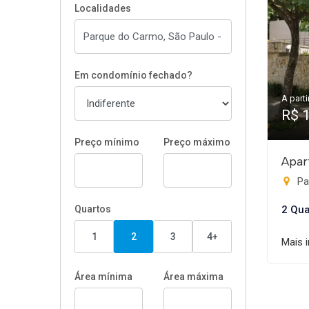
Localidades
Em condomínio fechado?
A parti
R$ 
Preço mínimo
Preço máximo
Apar
Pa
Quartos
2 Qua
1
2
3
4+
Mais 
Área mínima
Área máxima