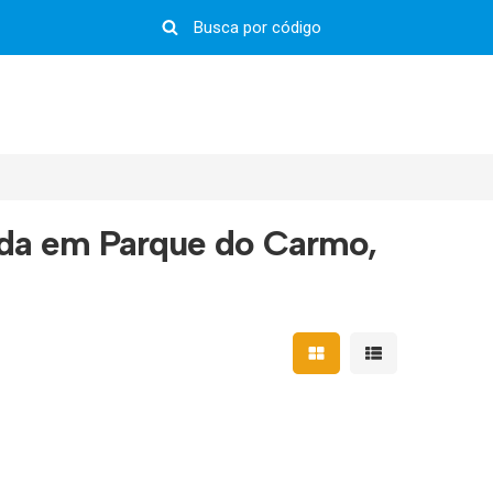
nda em Parque do Carmo,
Mostrar resultados em 
Mostrar resultad