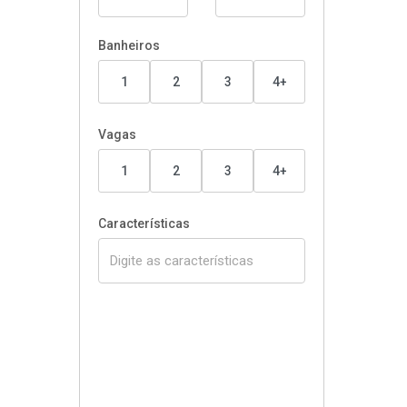
Banheiros
1
2
3
4+
Vagas
1
2
3
4+
Características