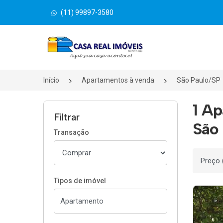
(11) 99897-3580
Página inicial
Início
Apartamentos à venda
São Paulo/SP
1 A
Filtrar
São 
Transação
Ordenar
Tipos de imóvel