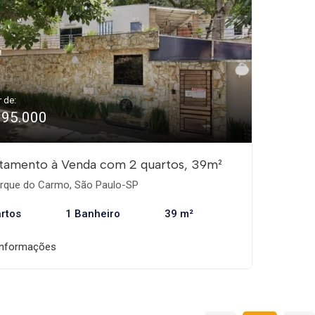
r de:
195.000
tamento à Venda com 2 quartos, 39m²
rque do Carmo, São Paulo-SP
rtos
1 Banheiro
39 m²
informações