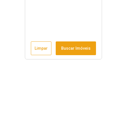
Limpar
Buscar Imóveis
Horário de funcionamento
Seg à sex
:
9h às 18h